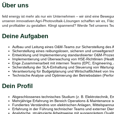
Über uns
feld energy ist mehr als nur ein Unternehmen – wir sind eine Beweg
unseren innovativen Agri-Photovoltaik-Lösungen schaffen wir es, Fläc
und profitabler zu gestalten. Klingt spannend? Werde Teil unseres 
Deine Aufgaben
Aufbau und Leitung eines O&M-Teams zur Sicherstellung des A
Sicherstellung eines reibungslosen, sicheren und umweltgere
Entwicklung und Implementierung standardisierter O&M-Prozess
Implementierung und Überwachung von HSE-Richtlinien (Healt
Enge Zusammenarbeit mit internen Teams (EPC, Engineering, A
Sicherstellung der SLA-Einhaltung und Steuerung von Wartung
Verantwortung für Budgetplanung und Wirtschaftlichkeit von Inv
Technische Analyse und Optimierung der Betriebsdaten (Perfor
Dein Profil
Abgeschlossenes technisches Studium (z. B. Elektrotechnik, En
Mehrjährige Erfahrung im Bereich Operations & Maintenance 
Fundiertes Verständnis von elektrischen Anlagen, Mittelspann
Erfahrung in der Führung technischer Teams und externer Diens
Analytische, strukturierte Arbeitsweise mit ausgeprägtem Qual