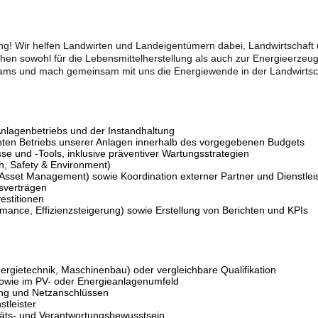
ung! Wir helfen Landwirten und Landeigentümern dabei, Landwirtschaft
hen sowohl für die Lebensmittelherstellung als auch zur Energieerzeug
Teams und mach gemeinsam mit uns die Energiewende in der Landwirtsch
nlagenbetriebs und der Instandhaltung
chten Betriebs unserer Anlagen innerhalb des vorgegebenen Budgets
e und -Tools, inklusive präventiver Wartungsstrategien
h, Safety & Environment)
sset Management) sowie Koordination externer Partner und Dienstleis
sverträgen
estitionen
mance, Effizienzsteigerung) sowie Erstellung von Berichten und KPIs
ergietechnik, Maschinenbau) oder vergleichbare Qualifikation
sowie im PV- oder Energieanlagenumfeld
ung und Netzanschlüssen
tleister
itäts- und Verantwortungsbewusstsein