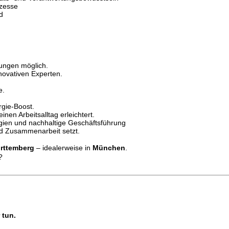
ozesse
d
gungen möglich.
ovativen Experten.
e.
rgie-Boost.
nen Arbeitsalltag erleichtert.
gien und nachhaltige Geschäftsführung
nd Zusammenarbeit setzt.
rttemberg
– idealerweise in
München
.
?
 tun.