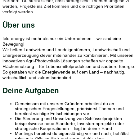
Partnern. Du stellst sicher, dass strategische Themen umgesetzt
werden, Projekte ins Ziel kommen und die richtigen Prioritäten
verfolgt werden.
Über uns
feld.energy ist mehr als nur ein Unternehmen – wir sind eine
Bewegung!
Wir helfen Landwirten und Landeigentümern, Landwirtschaft und
Energieerzeugung clever miteinander zu kombinieren. Mit unseren
innovativen Agri-Photovoltaik-Lösungen schaffen wir doppelte
Flächennutzung – für Lebensmittelproduktion und saubere Energie.
So gestalten wir die Energiewende auf dem Land – nachhaltig,
wirtschaftlich und zukunftsorientiert.
Deine Aufgaben
Gemeinsam mit unseren Gründern arbeitest du an
strategischen Fragestellungen, priorisierst Themen und
bereitest wichtige Entscheidungen vor.
Die Steuerung und Umsetzung von Schlüsselprojekten –
beispielsweise neue Standorte, Investorenprojekte oder
strategische Kooperationen – liegt in deiner Hand.
Meetings bereitest du eigenständig vor und nach, behältst
relevante KPIs im Blick und sorgst dafür, dass