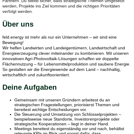
Partnern. Du stellst sicher, dass strategische Themen umgesetzt
werden, Projekte ins Ziel kommen und die richtigen Prioritäten
verfolgt werden.
Über uns
feld.energy ist mehr als nur ein Unternehmen – wir sind eine
Bewegung!
Wir helfen Landwirten und Landeigentümern, Landwirtschaft und
Energieerzeugung clever miteinander zu kombinieren. Mit unseren
innovativen Agri-Photovoltaik-Lösungen schaffen wir doppelte
Flächennutzung – für Lebensmittelproduktion und saubere Energie.
So gestalten wir die Energiewende auf dem Land – nachhaltig,
wirtschaftlich und zukunftsorientiert.
Deine Aufgaben
Gemeinsam mit unseren Gründern arbeitest du an
strategischen Fragestellungen, priorisierst Themen und
bereitest wichtige Entscheidungen vor.
Die Steuerung und Umsetzung von Schlüsselprojekten –
beispielsweise neue Standorte, Investorenprojekte oder
strategische Kooperationen – liegt in deiner Hand.
Meetings bereitest du eigenständig vor und nach, behältst
relevante KPIs im Blick und sorgst dafür, dass