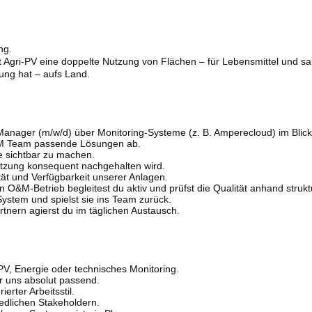
ng.
 Agri-PV eine doppelte Nutzung von Flächen – für Lebensmittel und s
ung hat – aufs Land.
nager (m/w/d) über Monitoring-Systeme (z. B. Amperecloud) im Blick un
O&M Team passende Lösungen ab.
e sichtbar zu machen.
etzung konsequent nachgehalten wird.
tät und Verfügbarkeit unserer Anlagen.
&M-Betrieb begleitest du aktiv und prüfst die Qualität anhand struktu
System und spielst sie ins Team zurück.
rtnern agierst du im täglichen Austausch.
PV, Energie oder technisches Monitoring.
r uns absolut passend.
rter Arbeitsstil.
dlichen Stakeholdern.