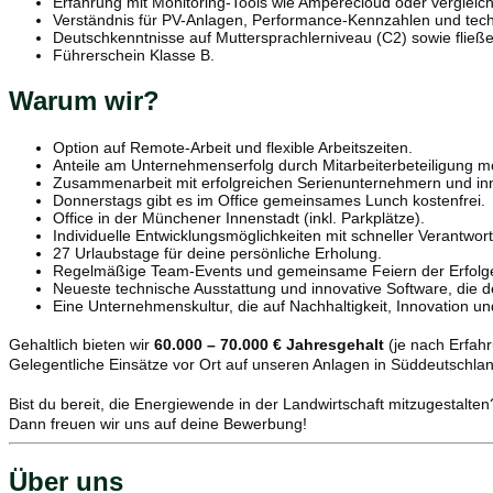
Erfahrung mit Monitoring-Tools wie Amperecloud oder vergleich
Verständnis für PV-Anlagen, Performance-Kennzahlen und tec
Deutschkenntnisse auf Muttersprachlerniveau (C2) sowie fließ
Führerschein Klasse B.
Warum wir?
Option auf Remote-Arbeit und flexible Arbeitszeiten.
Anteile am Unternehmenserfolg durch Mitarbeiterbeteiligung mö
Zusammenarbeit mit erfolgreichen Serienunternehmern und inn
Donnerstags gibt es im Office gemeinsames Lunch kostenfrei.
Office in der Münchener Innenstadt (inkl. Parkplätze).
Individuelle Entwicklungsmöglichkeiten mit schneller Verantw
27 Urlaubstage für deine persönliche Erholung.
Regelmäßige Team-Events und gemeinsame Feiern der Erfolg
Neueste technische Ausstattung und innovative Software, die dei
Eine Unternehmenskultur, die auf Nachhaltigkeit, Innovation u
Gehaltlich bieten wir
60.000 – 70.000 € Jahresgehalt
(je nach Erfahr
Gelegentliche Einsätze vor Ort auf unseren Anlagen in Süddeutschlan
Bist du bereit, die Energiewende in der Landwirtschaft mitzugestalten
Dann freuen wir uns auf deine Bewerbung!
Über uns