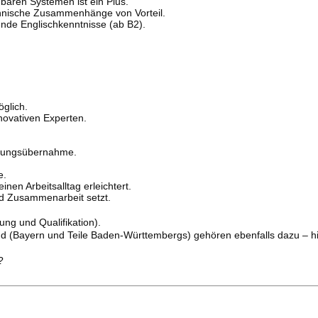
baren Systemen ist ein Plus.
hnische Zusammenhänge von Vorteil.
ende Englischkenntnisse (ab B2).
glich.
ovativen Experten.
ortungsübernahme.
e.
nen Arbeitsalltag erleichtert.
nd Zusammenarbeit setzt.
ung und Qualifikation).
d (Bayern und Teile Baden-Württembergs) gehören ebenfalls dazu – hie
?