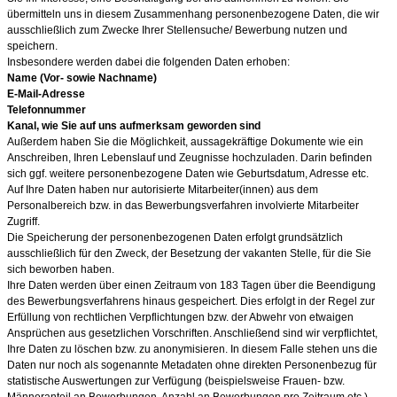
übermitteln uns in diesem Zusammenhang personenbezogene Daten, die wir
ausschließlich zum Zwecke Ihrer Stellensuche/ Bewerbung nutzen und
speichern.
Insbesondere werden dabei die folgenden Daten erhoben:
Name (Vor- sowie Nachname)
E-Mail-Adresse
Telefonnummer
Kanal, wie Sie auf uns aufmerksam geworden sind
Außerdem haben Sie die Möglichkeit, aussagekräftige Dokumente wie ein
Anschreiben, Ihren Lebenslauf und Zeugnisse hochzuladen. Darin befinden
sich ggf. weitere personenbezogene Daten wie Geburtsdatum, Adresse etc.
Auf Ihre Daten haben nur autorisierte Mitarbeiter(innen) aus dem
Personalbereich bzw. in das Bewerbungsverfahren involvierte Mitarbeiter
Zugriff.
Die Speicherung der personenbezogenen Daten erfolgt grundsätzlich
ausschließlich für den Zweck, der Besetzung der vakanten Stelle, für die Sie
sich beworben haben.
Ihre Daten werden über einen Zeitraum von 183 Tagen über die Beendigung
des Bewerbungsverfahrens hinaus gespeichert. Dies erfolgt in der Regel zur
Erfüllung von rechtlichen Verpflichtungen bzw. der Abwehr von etwaigen
Ansprüchen aus gesetzlichen Vorschriften. Anschließend sind wir verpflichtet,
Ihre Daten zu löschen bzw. zu anonymisieren. In diesem Falle stehen uns die
Daten nur noch als sogenannte Metadaten ohne direkten Personenbezug für
statistische Auswertungen zur Verfügung (beispielsweise Frauen- bzw.
Männeranteil an Bewerbungen, Anzahl an Bewerbungen pro Zeitraum etc.).