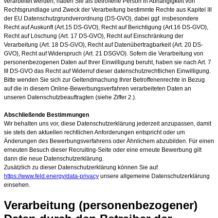
verarbeitet werden, haben Sie als betroffene Person in Abhängigkeit von
Rechtsgrundlage und Zweck der Verarbeitung bestimmte Rechte aus Kapitel III
der EU Datenschutzgrundverordnung (DS-GVO), dabei ggf. insbesondere
Recht auf Auskunft (Art.15 DS-GVO), Recht auf Berichtigung (Art.16 DS-GVO),
Recht auf Löschung (Art. 17 DS-GVO), Recht auf Einschränkung der
Verarbeitung (Art. 18 DS-GVO), Recht auf Datenübertragbarkeit (Art. 20 DS-
GVO), Recht auf Widerspruch (Art. 21 DSGVO). Sofern die Verarbeitung von
personenbezogenen Daten auf Ihrer Einwilligung beruht, haben sie nach Art. 7
III DS-GVO das Recht auf Widerruf dieser datenschutzrechtlichen Einwilligung.
Bitte wenden Sie sich zur Geltendmachung Ihrer Betroffenenrechte in Bezug
auf die in diesem Online-Bewerbungsverfahren verarbeiteten Daten an
unseren Datenschutzbeauftragten (siehe Ziffer 2.).
Abschließende Bestimmungen
Wir behalten uns vor, diese Datenschutzerklärung jederzeit anzupassen, damit
sie stets den aktuellen rechtlichen Anforderungen entspricht oder um
Änderungen des Bewerbungsverfahrens oder Ähnlichem abzubilden. Für einen
erneuten Besuch dieser Recruiting-Seite oder eine erneute Bewerbung gilt
dann die neue Datenschutzerklärung.
Zusätzlich zu dieser Datenschutzerklärung können Sie auf
https://www.feld.energy/data-privacy
unsere allgemeine Datenschutzerklärung
einsehen.
Verarbeitung (personenbezogener)