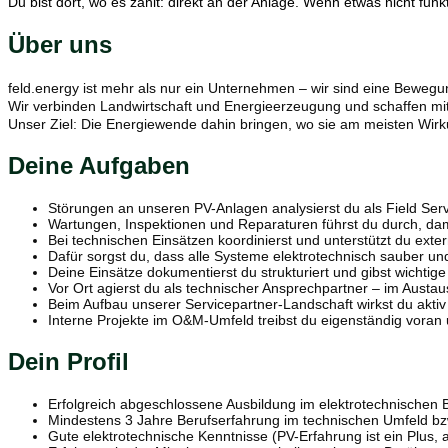
Du bist dort, wo es zählt: direkt an der Anlage. Wenn etwas nicht funkt
Über uns
feld.energy ist mehr als nur ein Unternehmen – wir sind eine Bewegu
Wir verbinden Landwirtschaft und Energieerzeugung und schaffen mit
Unser Ziel: Die Energiewende dahin bringen, wo sie am meisten Wirk
Deine Aufgaben
Störungen an unseren PV-Anlagen analysierst du als Field Serv
Wartungen, Inspektionen und Reparaturen führst du durch, dam
Bei technischen Einsätzen koordinierst und unterstützt du extern
Dafür sorgst du, dass alle Systeme elektrotechnisch sauber und 
Deine Einsätze dokumentierst du strukturiert und gibst wichti
Vor Ort agierst du als technischer Ansprechpartner – im Austau
Beim Aufbau unserer Servicepartner-Landschaft wirkst du aktiv
Interne Projekte im O&M-Umfeld treibst du eigenständig voran 
Dein Profil
Erfolgreich abgeschlossene Ausbildung im elektrotechnischen Be
Mindestens 3 Jahre Berufserfahrung im technischen Umfeld bzw.
Gute elektrotechnische Kenntnisse (PV-Erfahrung ist ein Plus, 