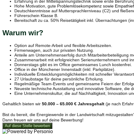
Erfahrung in der Mittelspannungstechnik sowie erste Berührung
Hohe Motivation, gute
Problemlösekompetenz sowie Empathiefä
Deutschkenntnisse auf Muttersprachlerniveau (C2) und fließen
Führerschein Klasse B.
Bereitschaft zu ca. 50% Reisetätigkeit inkl. Übernachtungen (i
Warum wir?
Option auf Remote-Arbeit und flexible Arbeitszeiten.
Firmenwagen, auch zur privaten Nutzung.
Anteile am Unternehmenserfolg durch Mitarbeiterbeteiligung mö
Zusammenarbeit mit erfolgreichen Serienunternehmern und inn
Donnerstags gibt es im Office gemeinsames Lunch kostenfrei.
Office in der Münchener Innenstadt (inkl. Parkplätze).
Individuelle Entwicklungsmöglichkeiten mit schneller Verantw
27 Urlaubstage für deine persönliche Erholung.
Regelmäßige Team-Events und gemeinsame Feiern der Erfolg
Neueste technische Ausstattung und innovative Software, die dei
Eine Unternehmenskultur, die auf Nachhaltigkeit, Innovation u
Gehaltlich bieten wir
50.000 – 65.000 € Jahresgehalt
(je nach Erfahr
Bist du bereit, die Energiewende in der Landwirtschaft mitzugestalten
Dann freuen wir uns auf deine Bewerbung!
Auf diese Stelle bewerben