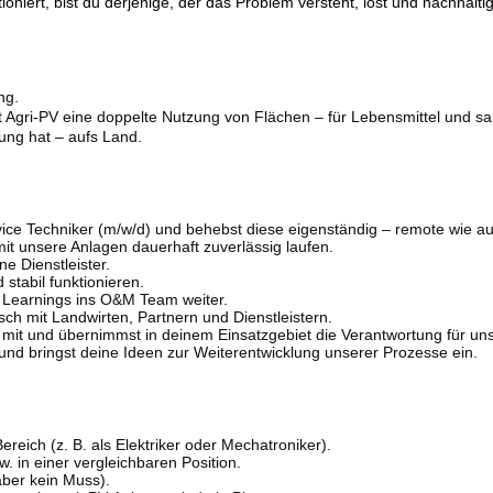
ioniert, bist du derjenige, der das Problem versteht, löst und nachhalti
ng.
 Agri-PV eine doppelte Nutzung von Flächen – für Lebensmittel und s
ung hat – aufs Land.
ice Techniker (m/w/d) und behebst diese eigenständig – remote wie au
it unsere Anlagen dauerhaft zuverlässig laufen.
e Dienstleister.
stabil funktionieren.
ge Learnings ins O&M Team weiter.
sch mit Landwirten, Partnern und Dienstleistern.
 mit und übernimmst in deinem Einsatzgebiet die Verantwortung für uns
und bringst deine Ideen zur Weiterentwicklung unserer Prozesse ein.
reich (z. B. als Elektriker oder Mechatroniker).
 in einer vergleichbaren Position.
aber kein Muss).