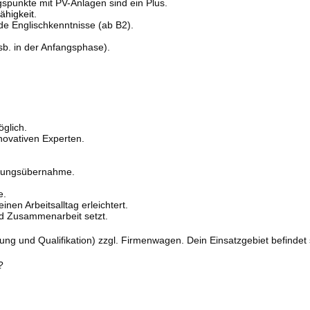
spunkte mit PV-Anlagen sind ein Plus.
higkeit.
de Englischkenntnisse (ab B2).
nsb. in der Anfangsphase).
glich.
ovativen Experten.
ortungsübernahme.
e.
nen Arbeitsalltag erleichtert.
nd Zusammenarbeit setzt.
ung und Qualifikation) zzgl. Firmenwagen. Dein Einsatzgebiet befinde
?